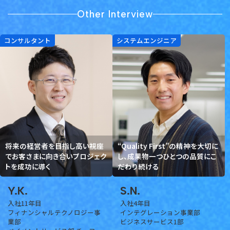
Other Interview
コンサルタント
システムエンジニア
将来の経営者を目指し高い視座
“Quality First”の精神を大切に
でお客さまに向き合いプロジェク
し、成果物一つひとつの品質にこ
トを成功に導く
だわり続ける
Y.K.
S.N.
入社11年目
入社4年目
フィナンシャルテクノロジー事
インテグレーション事業部
業部
ビジネスサービス1部