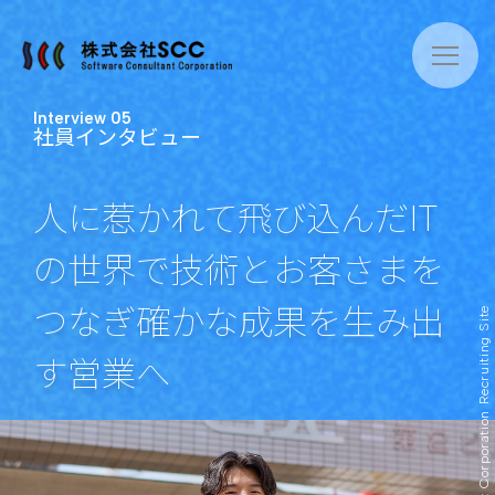
Interview 05
社員インタビュー
About
人に惹かれて飛び込んだIT
Interview
の世界で
技術とお客さまを
Work
つなぎ
確かな成果を生み出
Environment
す営業へ
Information
Recruit