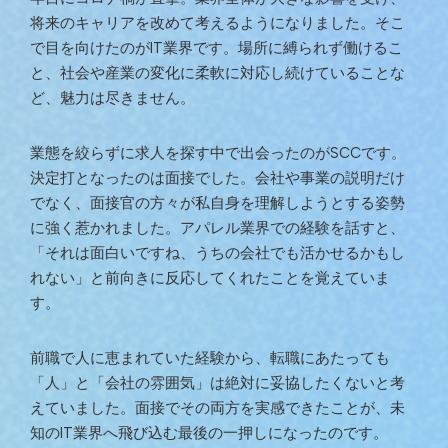
将来のキャリアを改めて考えるようになりました。そこ
で目を向けたのがIT業界です。場所に縛られず働けるこ
と、社会や産業の変化に柔軟に対応し続けていることな
ど、魅力は尽きません。
業態を絞らずに求人を探す中で出会ったのがSCCです。
決定打となったのは面接でした。会社や事業の説明だけ
でなく、面接官の方々が私自身を理解しようとする姿勢
に強く惹かれました。アパレル業界での経験を話すと、
「それは面白いですね、うちの会社でも活かせるかもし
れない」と前向きに反応してくれたことを覚えていま
す。
前職で人に恵まれていた経験から、転職にあたっても
「人」と「会社の雰囲気」は絶対に妥協したくないと考
えていました。面接でその両方を実感できたことが、未
知のIT業界へ飛び込む最後の一押しになったのです。