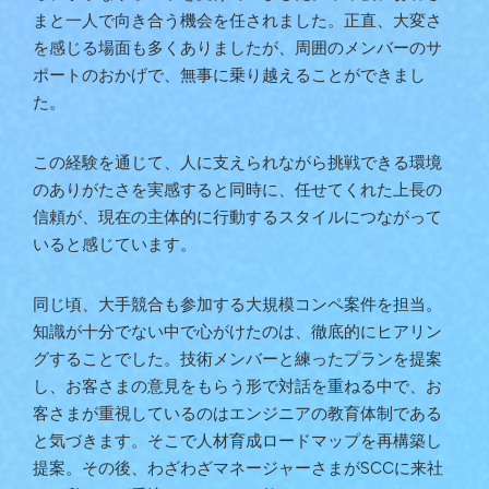
まと一人で向き合う機会を任されました。正直、大変さ
を感じる場面も多くありましたが、周囲のメンバーのサ
ポートのおかげで、無事に乗り越えることができまし
た。
この経験を通じて、人に支えられながら挑戦できる環境
のありがたさを実感すると同時に、任せてくれた上長の
信頼が、現在の主体的に行動するスタイルにつながって
いると感じています。
同じ頃、大手競合も参加する大規模コンペ案件を担当。
知識が十分でない中で心がけたのは、徹底的にヒアリン
グすることでした。技術メンバーと練ったプランを提案
し、お客さまの意見をもらう形で対話を重ねる中で、お
客さまが重視しているのはエンジニアの教育体制である
と気づきます。そこで人材育成ロードマップを再構築し
提案。その後、わざわざマネージャーさまがSCCに来社