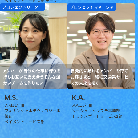
ペイメントサービス部 チーフ
プロジェクトリーダー
プロジェクトマネージャ
メンバーが自分の仕事に誇りを
自発的に動けるメンバーを育て
持ちお互いに支え合うそんな温
お客さまと一緒に交通系サービ
かいチームを作りたい
スの未来を描く
M.S.
K.A.
入社11年目
入社10年目
フィナンシャルテクノロジー事
ソーシャルインフラ事業部
業部
トランスポートサービス2部
ペイメントサービス部