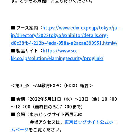
す。どうぞお気軽にお立ち寄りください。
■ ブース案内︓
https://www.edix-expo.jp/tokyo/ja-
jp/directory/2022tokyo/exhibitor/details.org-
d8c38fb4-212b-4eda-958a-a2acae390951.html#/
■ 製品サイト︓
https://www.scc-
kk.co.jp/solution/elarningsecurity/proglink/
＜第3回STEAM教育EXPO（EDIX）概要＞
■ 会期︓2022年5月11日（水）～13日（金）10︓00
～18︓00（最終日のみ17︓00まで）
■ 会場︓東京ビッグサイト西展示練
会場アクセスは、
東京ビッグサイト公式ホー
ムページ
をご覧ください。