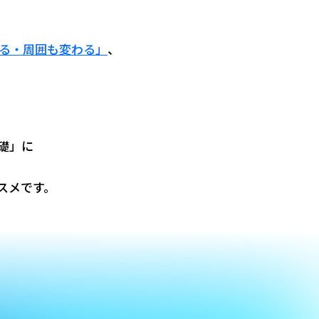
る・周囲も変わる」
、
礎」に
スメです。