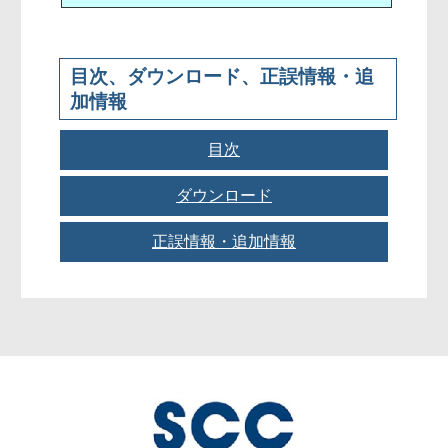
目次、ダウンロード、正誤情報・追
加情報
目次
ダウンロード
▼目次
第1章 ソフトウェア品質について
正誤情報・追加情報
●「演習問題／指導用資料」のダウンロ
1.1 品質とは
ード
●正誤情報 （更新日：2020.07.30）
1.1.1 ISO9000シリーズにおける定義
［本書の読者に限定して提供していま
1.1.2 基本的な品質用語
本書の文中に誤りがございました。お詫
す］
1.1.3 品質管理の考え方
びしてここに訂正いたします。
本書の「演習問題／指導用資料」を以下
1.2 ソフトウェア品質とは
詳しくは対象版刷をご確認の上、下記
のリンクからダウンロードすることがで
1.2.1 ISO9126における定義
PDFファイルをダウンロードしてご確認
きます。
1.2.2 IEEEによる定義
下さい。
ダウンロード後にzipファイルを展開し
1.2.3 ユーザー視点の品質