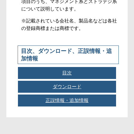
項目のうち、マネジメント系とストラテジ系
について説明しています。
※記載されている会社名、製品名などは各社
の登録商標または商標です。
目次、ダウンロード、正誤情報・追
加情報
目次
ダウンロード
▼目次
はじめに
正誤情報・追加情報
●練習問題・解答・解説のダウンロード
［本書の読者に限定して提供していま
第１部 企業
●正誤情報
（最終更新日：2020.04.13）
す］
第1章 企業の活動
［本書の読者に限定して提供していま
本書の練習問題・解答・解説を以下のリ
す］
1.1 企業の目的
ンクからダウンロードすることができま